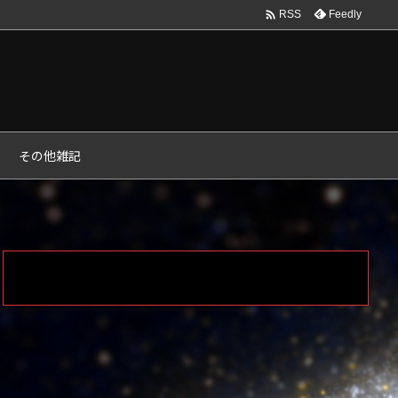

Feedly
RSS
その他雑記