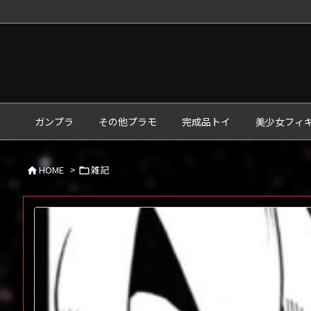
ガンプラ
その他プラモ
完成品トイ
美少女フィ
HOME
>
雑記

