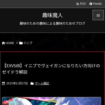

Feedly
RSS
趣味魔人

趣味のための趣味による趣味のためのブログ

メニュ

HOME
>
イニブ
サイド



前へ

【EXVSIB】イニブでヴェイガンになりたい方向けの
次へ
ゼイドラ解説

検索
2025年11月27日
ゲーム雑記

