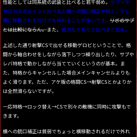
性能としては同系統の武装と比べると若干弱め。
セブソや
ゼロカスのメインと比べると横への銃口補正が弱く、少し
横に移動されるだけでも外れることが多いです。
リボのサブ
とは比較にならん。
また、
威力もそれらと比べると低め。
上述した通り射撃CSで出せる移動ゲロビということで、格
闘から軸合わせをしながら落下しつつ繰り出したり、サブや
レバ特格で動かしながら当てていくというのが基本。ま
た、特格からキャンセルした場合メインキャンセルよりも
よく滑ります。ただ、アケ版の格闘CS→射撃CSとかよりか
は全然滑らないですが。
一応特格→ロック替え→CSで別々の敵機に同時に攻撃もで
きます。
横への銃口補正は貧弱でちょっと横移動されるだけで外れ