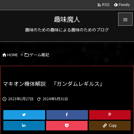

Feedly
RSS
趣味魔人

趣味のための趣味による趣味のためのブログ

メニュ

HOME
>
ゲーム雑記
サイド



前へ

マキオン機体解説 『ガンダムレギルス』
次へ

2023年1月27日
2024年5月31日


検索
Copy