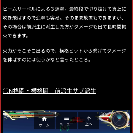
ビームサーベルによる３連撃。最終段で切り抜けて真上に
吹き飛ばすので追撃も容易。そのまま放置もできますが、
その場合は前派生に派生した方がダメージも出て長時間拘
束できます。
火力がそこそこ出るので、横格ヒットから繋げてダメージ
を伸ばすのには使うかなと言ったところ。
○N格闘・横格闘 前派生サブ派生



メニュー
上へ
ホーム