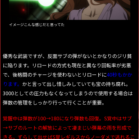
イメージこんな感じだと思ってた
優秀な武装ですが、反面サブの弾がないとかなりのジリ貧
に陥ります。リロードの方式も現在と異なり回転率が劣悪
で、後格闘のチャージを使わないとリロードに
40秒もかか
ります。
かと言って出し惜しみしていても宝の持ち腐れ。
3000としての圧力もなくなってしまうので使用する場合は
弾数の管理をしっかり行って行くことが重要。
覚醒中は弾数が100→180になり弾数も回復。S覚中はサブ
→サブのルートの解放によって凄まじい弾幕の雨を形成で
きる。ずらして出せばS覚レギルスからノーダメで逃れるこ