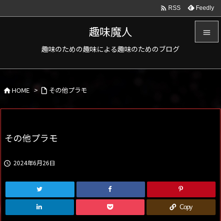

Feedly
RSS
趣味魔人

趣味のための趣味による趣味のためのブログ

メニュ

HOME
>
その他プラモ
サイド



前へ

その他プラモ
次へ

2024年6月26日

検索
Copy