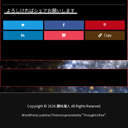
よろしければシェアお願いします
Copy
Copyright ©
2026
趣味魔人
All Rights Reserved.
WordPress Luxeritas Theme is provided by "
Thought is free
".