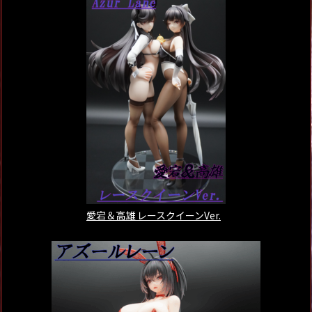
愛宕＆高雄 レースクイーンVer.