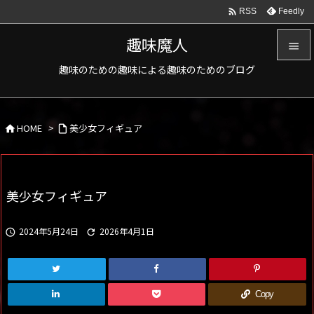

Feedly
RSS
趣味魔人

趣味のための趣味による趣味のためのブログ

メニュ

HOME
>
美少女フィギュア
サイド



前へ

美少女フィギュア
次へ

2024年5月24日
2026年4月1日


検索
Copy