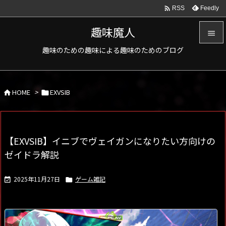

Feedly
RSS
趣味魔人

趣味のための趣味による趣味のためのブログ

メニュ

HOME
>
EXVSIB
サイド



前へ

【EXVSIB】イニブでヴェイガンになりたい方向けの
次へ
ゼイドラ解説

検索
2025年11月27日
ゲーム雑記

