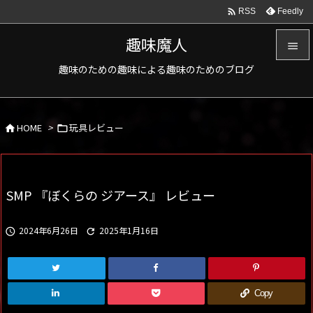

Feedly
RSS
趣味魔人

趣味のための趣味による趣味のためのブログ

メニュ

HOME
>
玩具レビュー
サイド



前へ

SMP 『ぼくらの ジアース』 レビュー
次へ

2024年6月26日
2025年1月16日


検索
Copy