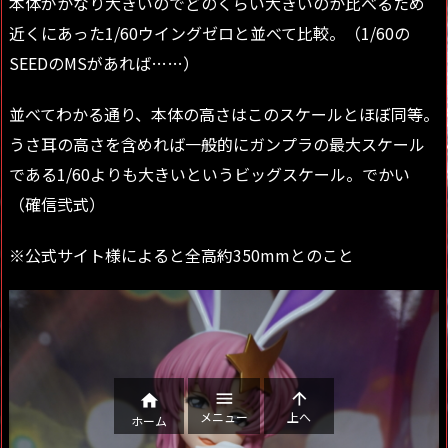
本体がかなり大きいのでどのくらい大きいのか比べるため
近くにあった1/60ウイングゼロと並べて比較。（1/60の
SEEDのMSがあれば……）
並べてわかる通り、本体の高さはこのスケールとほぼ同等。
うさ耳の高さを含めれば一般的にガンプラの最大スケール
である1/60よりも大きいというビッグスケール。でかい
（確信弐式）
※公式サイト様によると全高約350mmとのこと



メニュー
上へ
ホーム