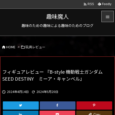

Feedly
RSS
趣味魔人

趣味のための趣味による趣味のためのブログ

メニュ

HOME
>
玩具レビュー
サイド



前へ

フィギュアレビュー 『B-style 機動戦士ガンダム
次へ
SEED DESTINY ミーア・キャンベル』

検索
2024年4月14日
2024年5月20日


Copy