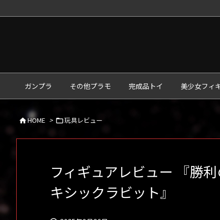
ガンプラ
その他プラモ
完成品トイ
美少女フィ
HOME
>
玩具レビュー


フィギュアレビュー 『勝利の
キシックラビット』