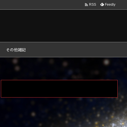

Feedly
RSS
その他雑記